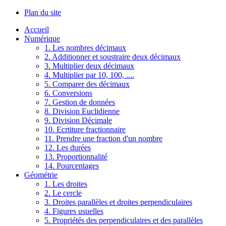
Plan du site
Accueil
Numérique
1. Les nombres décimaux
2. Additionner et soustraire deux décimaux
3. Multiplier deux décimaux
4. Multiplier par 10, 100, ....
5. Comparer des décimaux
6. Conversions
7. Gestion de données
8. Division Euclidienne
9. Division Décimale
10. Ecrtiture fractionnaire
11. Prendre une fraction d'un nombre
12. Les durées
13. Proportionnalité
14. Pourcentages
Géométrie
1. Les droites
2. Le cercle
3. Droites parallèles et droites perpendiculaires
4. Figures usuelles
5. Propriétés des perpendiculaires et des parallèles