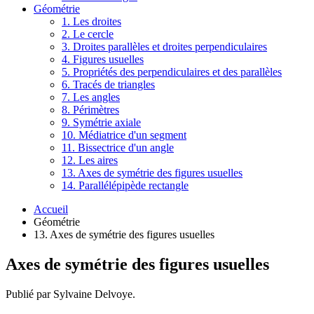
Géométrie
1. Les droites
2. Le cercle
3. Droites parallèles et droites perpendiculaires
4. Figures usuelles
5. Propriétés des perpendiculaires et des parallèles
6. Tracés de triangles
7. Les angles
8. Périmètres
9. Symétrie axiale
10. Médiatrice d'un segment
11. Bissectrice d'un angle
12. Les aires
13. Axes de symétrie des figures usuelles
14. Parallélépipède rectangle
Accueil
Géométrie
13. Axes de symétrie des figures usuelles
Axes de symétrie des figures usuelles
Publié par Sylvaine Delvoye.