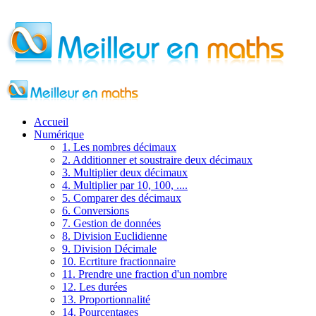
Accueil
Numérique
1. Les nombres décimaux
2. Additionner et soustraire deux décimaux
3. Multiplier deux décimaux
4. Multiplier par 10, 100, ....
5. Comparer des décimaux
6. Conversions
7. Gestion de données
8. Division Euclidienne
9. Division Décimale
10. Ecrtiture fractionnaire
11. Prendre une fraction d'un nombre
12. Les durées
13. Proportionnalité
14. Pourcentages