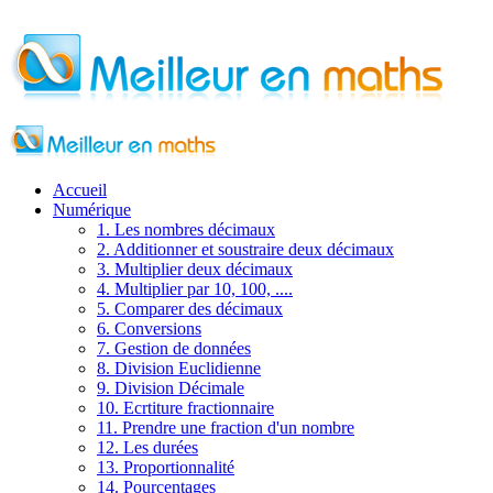
Accueil
Numérique
1. Les nombres décimaux
2. Additionner et soustraire deux décimaux
3. Multiplier deux décimaux
4. Multiplier par 10, 100, ....
5. Comparer des décimaux
6. Conversions
7. Gestion de données
8. Division Euclidienne
9. Division Décimale
10. Ecrtiture fractionnaire
11. Prendre une fraction d'un nombre
12. Les durées
13. Proportionnalité
14. Pourcentages