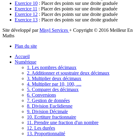
Exercice 10
: Placer des points sur une droite graduée
Exercice 11
: Placer des points sur une droite graduée
Exercice 12
: Placer des points sur une droite graduée
Exercice 13
: Placer des points sur une droite graduée
Site développé par
Misyl Services
+ Copyright © 2016 Meilleur En
Maths
Plan du site
Accueil
Numérique
1. Les nombres décimaux
2. Additionner et soustraire deux décimaux
3. Multiplier deux décimaux
4. Multiplier par 10, 100, ....
5. Comparer des décimaux
6. Conversions
7. Gestion de données
8. Division Euclidienne
9. Division Décimale
10. Ecrtiture fractionnaire
11. Prendre une fraction d'un nombre
12. Les durées
13. Proportionnalité