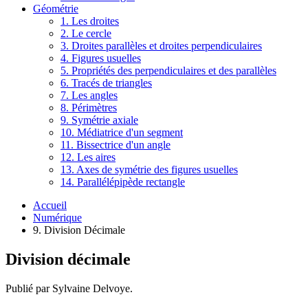
Géométrie
1. Les droites
2. Le cercle
3. Droites parallèles et droites perpendiculaires
4. Figures usuelles
5. Propriétés des perpendiculaires et des parallèles
6. Tracés de triangles
7. Les angles
8. Périmètres
9. Symétrie axiale
10. Médiatrice d'un segment
11. Bissectrice d'un angle
12. Les aires
13. Axes de symétrie des figures usuelles
14. Parallélépipède rectangle
Accueil
Numérique
9. Division Décimale
Division décimale
Publié par Sylvaine Delvoye.