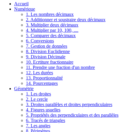
Accueil
Numérique
1. Les nombres décimaux
2. Additionner et soustraire deux décimaux
3. Multiplier deux décimaux
4. Multiplier par 10, 100, ....
5. Comparer des décimaux
6. Conversions
7. Gestion de données
8. Division Euclidienne
9. Division Décimale
10. Ecrtiture fractionnaire
11. Prendre une fraction d'un nombre
12. Les durées
13. Proportionnalité
14. Pourcentages
Géométrie
1. Les droites
2. Le cercle
3. Droites parallèles et droites perpendiculaires
4. Figures usuelles
5. Propriétés des perpendiculaires et des parallèles
6. Tracés de triangles
7. Les angles
8. Périmètres