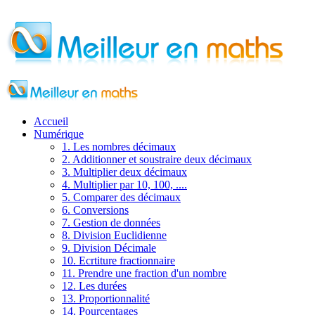
Accueil
Numérique
1. Les nombres décimaux
2. Additionner et soustraire deux décimaux
3. Multiplier deux décimaux
4. Multiplier par 10, 100, ....
5. Comparer des décimaux
6. Conversions
7. Gestion de données
8. Division Euclidienne
9. Division Décimale
10. Ecrtiture fractionnaire
11. Prendre une fraction d'un nombre
12. Les durées
13. Proportionnalité
14. Pourcentages