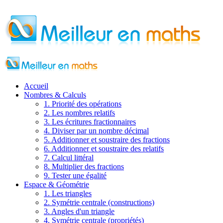
Accueil
Nombres & Calculs
1. Priorité des opérations
2. Les nombres relatifs
3. Les écritures fractionnaires
4. Diviser par un nombre décimal
5. Additionner et soustraire des fractions
6. Additionner et soustraire des relatifs
7. Calcul littéral
8. Multiplier des fractions
9. Tester une égalité
Espace & Géométrie
1. Les triangles
2. Symétrie centrale (constructions)
3. Angles d'un triangle
4. Symétrie centrale (propriétés)