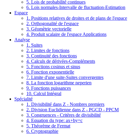
5. Lois de probabilité continues
6. Lois normales-Intervalle de fluctuation-Estimation
Espace
1. Positions relatives de droites et de plans de l'espace
2. Orthogonalité de l'espace
3. Géomètrie vectorielle
4. Produit scalaire de l'espace Applications
Analyse
1. Suites
2. Limites de fonctions
3. Continuité des fonctions
4. Calculs de dérivées-Compléments
5. Fonctions cosinus et sinus
6. Fonction exponentielle
7. Limite d'une suite-Suites convergentes
8. La fonction logarithme neperien
9. Fonctions puissances
10. Calcul Intégral
Spécialité
1. Divisibilité dans Z - Nombres premiers
2. Division Euclidienne dans Z - PGCD - PPCM
3. Congruences - Critères de divisibilité
4. Equation du type: ax+by=c
5. Théorème de Fermat
6. Cryptographie