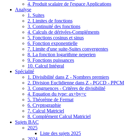
4. Produit scalaire de l'espace Applications
Analyse
1. Suites
2. Limites de fonctions
3. Continuité des fonctions
4. Calculs de dérivées-Compléments
5. Fonctions cosinus et sinus
6. Fonction exponentielle
7. Limite d'une suite-Suites convergentes
8. La fonction logarithme neperien
9. Fonctions puissances
10. Calcul Intégral
Spécialité
1. Divisibilité dans Z - Nombres premiers
2. Division Euclidienne dans Z - PGCD - PPCM
3. Congruences - Critères de divisibilité
4. Equation du type: ax+by=c
5. Théorème de Fermat
6. Cryptographie
7. Calcul Matriciel
8. Complément Calcul Matriciel
Sujets BAC
2025
Liste des sujets 2025
2024