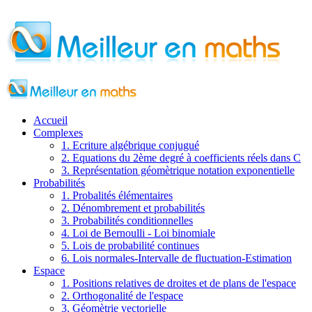
Accueil
Complexes
1. Ecriture algébrique conjugué
2. Equations du 2ème degré à coefficients réels dans C
3. Représentation géomètrique notation exponentielle
Probabilités
1. Probalités élémentaires
2. Dénombrement et probabilités
3. Probabilités conditionnelles
4. Loi de Bernoulli - Loi binomiale
5. Lois de probabilité continues
6. Lois normales-Intervalle de fluctuation-Estimation
Espace
1. Positions relatives de droites et de plans de l'espace
2. Orthogonalité de l'espace
3. Géomètrie vectorielle