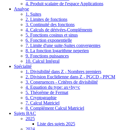
4. Produit scalaire de l'espace Applications
Analyse
1. Suites
2. Limites de fonctions
3. Continuité des fonctions
4. Calculs de dérivées-Compléments
5. Fonctions cosinus et sinus
6. Fonction exponentielle
7. Limite d'une suite-Suites convergentes
8. La fonction logarithme neperien
9. Fonctions puissances
10. Calcul Intégral
Spécialité
1. Divisibilité dans Z - Nombres premiers
2. Division Euclidienne dans Z - PGCD - PPCM
3. Congruences - Critères de divisibilité
4. Equation du type: ax+by=c
5. Théorème de Fermat
6. Cryptographie
7. Calcul Matriciel
8. Complément Calcul Matriciel
Sujets BAC
2025
Liste des sujets 2025
2024