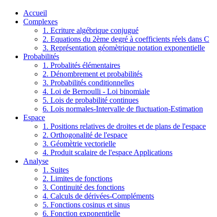
Accueil
Complexes
1. Ecriture algébrique conjugué
2. Equations du 2ème degré à coefficients réels dans C
3. Représentation géomètrique notation exponentielle
Probabilités
1. Probalités élémentaires
2. Dénombrement et probabilités
3. Probabilités conditionnelles
4. Loi de Bernoulli - Loi binomiale
5. Lois de probabilité continues
6. Lois normales-Intervalle de fluctuation-Estimation
Espace
1. Positions relatives de droites et de plans de l'espace
2. Orthogonalité de l'espace
3. Géomètrie vectorielle
4. Produit scalaire de l'espace Applications
Analyse
1. Suites
2. Limites de fonctions
3. Continuité des fonctions
4. Calculs de dérivées-Compléments
5. Fonctions cosinus et sinus
6. Fonction exponentielle