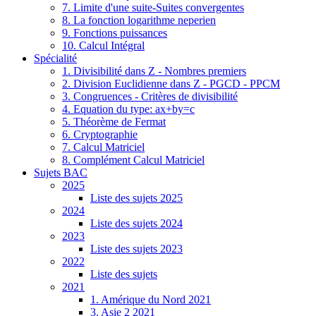
7. Limite d'une suite-Suites convergentes
8. La fonction logarithme neperien
9. Fonctions puissances
10. Calcul Intégral
Spécialité
1. Divisibilité dans Z - Nombres premiers
2. Division Euclidienne dans Z - PGCD - PPCM
3. Congruences - Critères de divisibilité
4. Equation du type: ax+by=c
5. Théorème de Fermat
6. Cryptographie
7. Calcul Matriciel
8. Complément Calcul Matriciel
Sujets BAC
2025
Liste des sujets 2025
2024
Liste des sujets 2024
2023
Liste des sujets 2023
2022
Liste des sujets
2021
1. Amérique du Nord 2021
3. Asie 2 2021