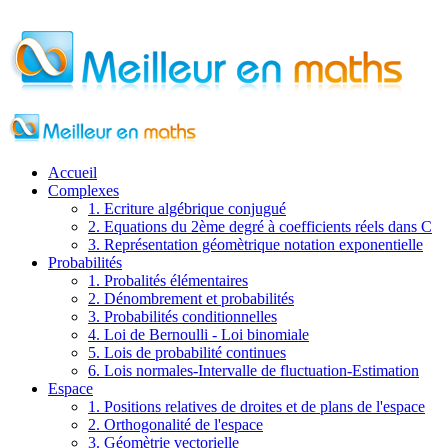
Accueil
Complexes
1. Ecriture algébrique conjugué
2. Equations du 2ème degré à coefficients réels dans C
3. Représentation géomètrique notation exponentielle
Probabilités
1. Probalités élémentaires
2. Dénombrement et probabilités
3. Probabilités conditionnelles
4. Loi de Bernoulli - Loi binomiale
5. Lois de probabilité continues
6. Lois normales-Intervalle de fluctuation-Estimation
Espace
1. Positions relatives de droites et de plans de l'espace
2. Orthogonalité de l'espace
3. Géomètrie vectorielle