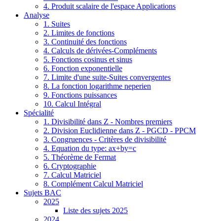
4. Produit scalaire de l'espace Applications
Analyse
1. Suites
2. Limites de fonctions
3. Continuité des fonctions
4. Calculs de dérivées-Compléments
5. Fonctions cosinus et sinus
6. Fonction exponentielle
7. Limite d'une suite-Suites convergentes
8. La fonction logarithme neperien
9. Fonctions puissances
10. Calcul Intégral
Spécialité
1. Divisibilité dans Z - Nombres premiers
2. Division Euclidienne dans Z - PGCD - PPCM
3. Congruences - Critères de divisibilité
4. Equation du type: ax+by=c
5. Théorème de Fermat
6. Cryptographie
7. Calcul Matriciel
8. Complément Calcul Matriciel
Sujets BAC
2025
Liste des sujets 2025
2024