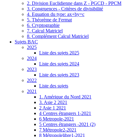
2. Division Euclidienne dans Z - PGCD - PPCM
3. Congruences - Critères de divisibilité
4. Equation du type: ax+by=c
5. Théorème de Fermat
6. Cryptographie
7. Calcul Matriciel
8. Complément Calcul Matriciel
Sujets BAC
2025
Liste des sujets 2025
2024
Liste des sujets 2024
2023
Liste des sujets 2023
2022
Liste des sujets
2021
1. Amérique du Nord 2021
3. Asie 2 2021
2 Asie 1 2021
4 Centres étrangers 1-2021
6 Metropole-2021
5 Centres étrangers -2021 (2)
7 Métropole2-2021
8 Métropolelibre1-2021