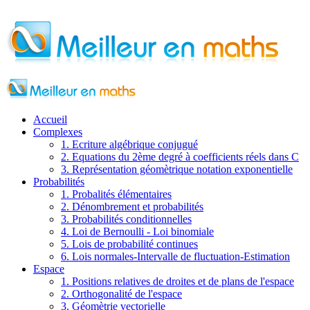
Accueil
Complexes
1. Ecriture algébrique conjugué
2. Equations du 2ème degré à coefficients réels dans C
3. Représentation géomètrique notation exponentielle
Probabilités
1. Probalités élémentaires
2. Dénombrement et probabilités
3. Probabilités conditionnelles
4. Loi de Bernoulli - Loi binomiale
5. Lois de probabilité continues
6. Lois normales-Intervalle de fluctuation-Estimation
Espace
1. Positions relatives de droites et de plans de l'espace
2. Orthogonalité de l'espace
3. Géomètrie vectorielle