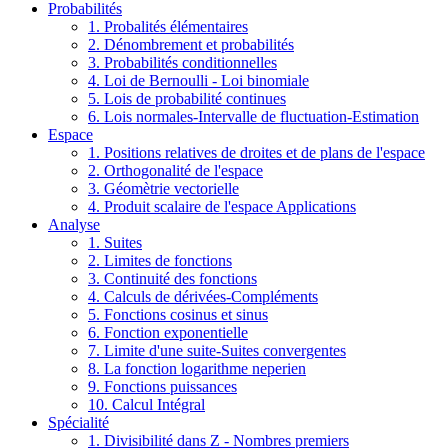
Probabilités
1. Probalités élémentaires
2. Dénombrement et probabilités
3. Probabilités conditionnelles
4. Loi de Bernoulli - Loi binomiale
5. Lois de probabilité continues
6. Lois normales-Intervalle de fluctuation-Estimation
Espace
1. Positions relatives de droites et de plans de l'espace
2. Orthogonalité de l'espace
3. Géomètrie vectorielle
4. Produit scalaire de l'espace Applications
Analyse
1. Suites
2. Limites de fonctions
3. Continuité des fonctions
4. Calculs de dérivées-Compléments
5. Fonctions cosinus et sinus
6. Fonction exponentielle
7. Limite d'une suite-Suites convergentes
8. La fonction logarithme neperien
9. Fonctions puissances
10. Calcul Intégral
Spécialité
1. Divisibilité dans Z - Nombres premiers