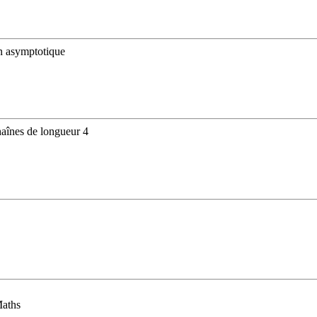
on asymptotique
haînes de longueur 4
Maths