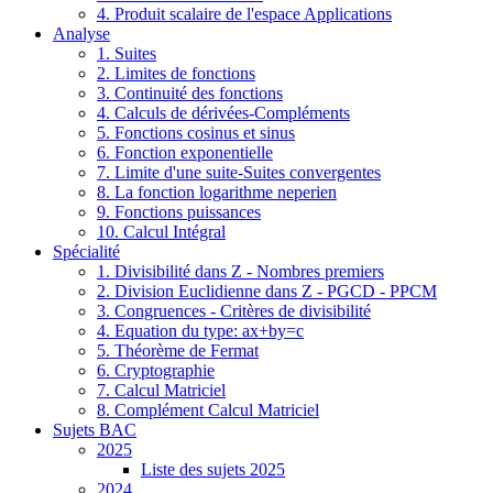
4. Produit scalaire de l'espace Applications
Analyse
1. Suites
2. Limites de fonctions
3. Continuité des fonctions
4. Calculs de dérivées-Compléments
5. Fonctions cosinus et sinus
6. Fonction exponentielle
7. Limite d'une suite-Suites convergentes
8. La fonction logarithme neperien
9. Fonctions puissances
10. Calcul Intégral
Spécialité
1. Divisibilité dans Z - Nombres premiers
2. Division Euclidienne dans Z - PGCD - PPCM
3. Congruences - Critères de divisibilité
4. Equation du type: ax+by=c
5. Théorème de Fermat
6. Cryptographie
7. Calcul Matriciel
8. Complément Calcul Matriciel
Sujets BAC
2025
Liste des sujets 2025
2024