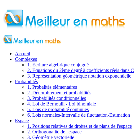
Accueil
Complexes
1. Ecriture algébrique conjugué
2. Equations du 2ème degré à coefficients réels dans C
3. Représentation géomètrique notation exponentielle
Probabilités
1. Probalités élémentaires
2. Dénombrement et probabilités
3. Probabilités conditionnelles
4. Loi de Bernoulli - Loi binomiale
5. Lois de probabilité continues
6. Lois normales-Intervalle de fluctuation-Estimation
Espace
1. Positions relatives de droites et de plans de l'espace
2. Orthogonalité de l'espace
3. Géomètrie vectorielle