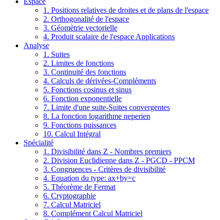
Espace
1. Positions relatives de droites et de plans de l'espace
2. Orthogonalité de l'espace
3. Géomètrie vectorielle
4. Produit scalaire de l'espace Applications
Analyse
1. Suites
2. Limites de fonctions
3. Continuité des fonctions
4. Calculs de dérivées-Compléments
5. Fonctions cosinus et sinus
6. Fonction exponentielle
7. Limite d'une suite-Suites convergentes
8. La fonction logarithme neperien
9. Fonctions puissances
10. Calcul Intégral
Spécialité
1. Divisibilité dans Z - Nombres premiers
2. Division Euclidienne dans Z - PGCD - PPCM
3. Congruences - Critères de divisibilité
4. Equation du type: ax+by=c
5. Théorème de Fermat
6. Cryptographie
7. Calcul Matriciel
8. Complément Calcul Matriciel